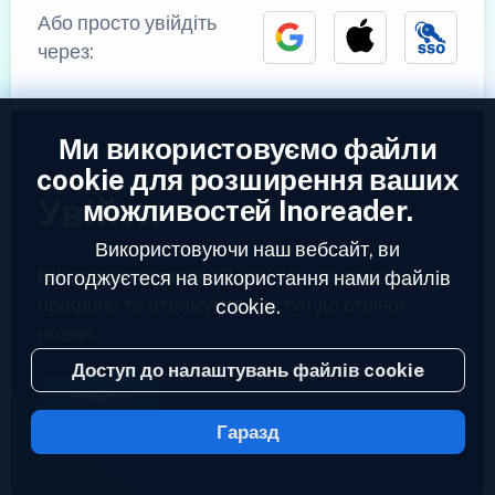
Або просто увійдіть
через:
Ми використовуємо файли
cookie для розширення ваших
Увійти
можливостей Inoreader.
Використовуючи наш вебсайт, ви
Вже зареєстровані?
Увійдіть до свого
погоджуєтеся на використання нами файлів
профілю та отримуйте доступ до стрічок
cookie.
новин.
Доступ до налаштувань файлів cookie
Увійти
Гаразд
2023 © Inoreader