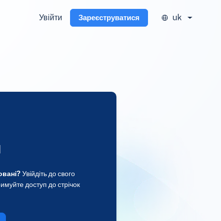
Увійти
uk
Зареєструватися
и
овані?
Увійдіть до свого
имуйте доступ до стрічок