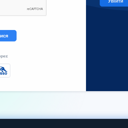
Увійти
тися
ерез: