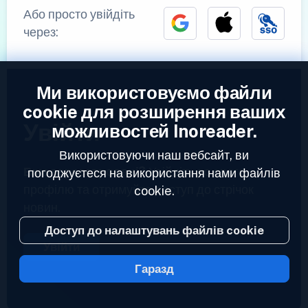
Або просто увійдіть
через:
Ми використовуємо файли
cookie для розширення ваших
Увійти
можливостей Inoreader.
Використовуючи наш вебсайт, ви
Вже зареєстровані?
Увійдіть до свого
погоджуєтеся на використання нами файлів
профілю та отримуйте доступ до стрічок
cookie.
новин.
Доступ до налаштувань файлів cookie
Увійти
Гаразд
2023 © Inoreader