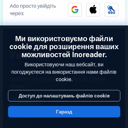
Або просто увійдіть
через:
Ми використовуємо файли
cookie для розширення ваших
Увійти
можливостей Inoreader.
Використовуючи наш вебсайт, ви
Вже зареєстровані?
Увійдіть до свого
погоджуєтеся на використання нами файлів
профілю та отримуйте доступ до стрічок
cookie.
новин.
Доступ до налаштувань файлів cookie
Увійти
Гаразд
2023 © Inoreader