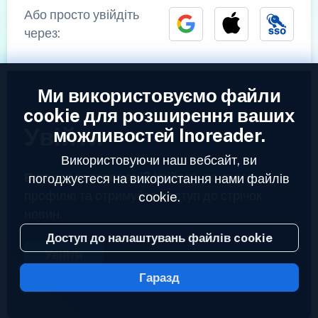
Або просто увійдіть
через:
Ми використовуємо файли
cookie для розширення ваших
Увійти
можливостей Inoreader.
Використовуючи наш вебсайт, ви
Вже зареєстровані?
Увійдіть до свого
погоджуєтеся на використання нами файлів
профілю та отримуйте доступ до стрічок
cookie.
новин.
Доступ до налаштувань файлів cookie
Увійти
Гаразд
2023 © Inoreader