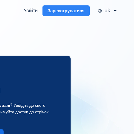
Увійти
uk
Зареєструватися
и
овані?
Увійдіть до свого
имуйте доступ до стрічок