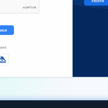
Увійти
тися
ерез: