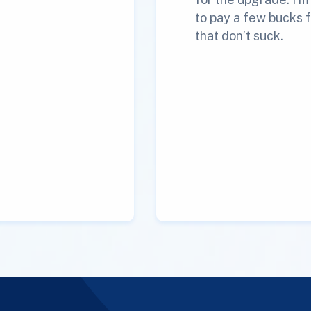
to pay a few bucks f
that don’t suck.