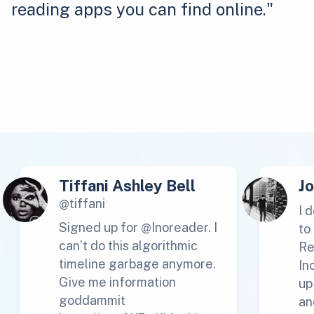
reading apps you can find online."
Tiffani Ashley Bell
J
@tiffani
I 
Signed up for @Inoreader. I
to
can’t do this algorithmic
Re
timeline garbage anymore.
In
Give me information
up
goddammit
an