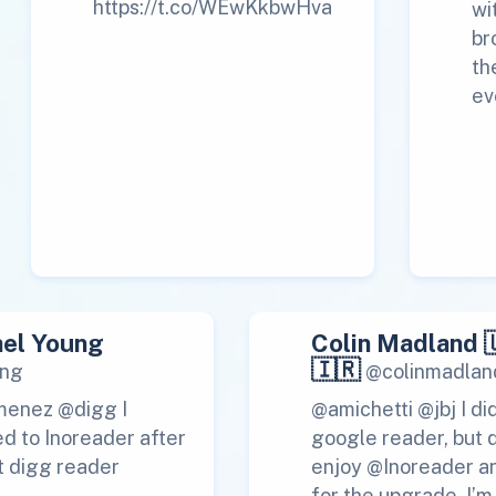
https://t.co/WEwKkbwHva
wi
br
th
ev
el Young
Colin Madland 
🇮🇷
ng
@colinmadlan
menez @digg I
@amichetti @jbj I di
d to Inoreader after
google reader, but 
t digg reader
enjoy @Inoreader a
for the upgrade. I’