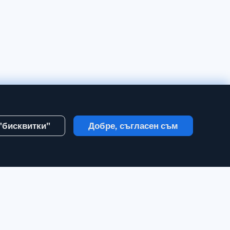
 "бисквитки"
Добре, съгласен съм
Създаване на акаунт