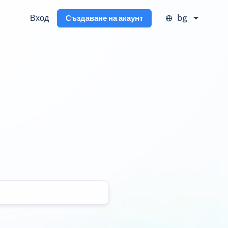
Вход
bg
Създаване на акаунт