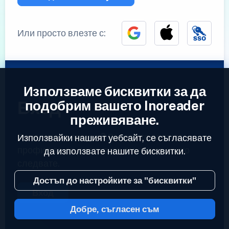
Или просто влезте с:
Използваме бисквитки за да
Вход
подобрим вашето Inoreader
преживяване.
Вече имате акаунт?
Въведете вашият
Използвайки нашият уебсайт, се съгласявате
профил за да достъпите емисиите които
да използвате нашите бисквитки.
следвате.
Достъп до настройките за "бисквитки"
Вход
Добре, съгласен съм
2023 © Inoreader