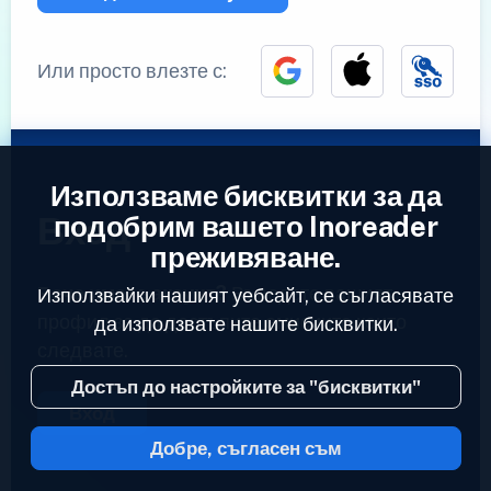
Или просто влезте с:
Използваме бисквитки за да
Вход
подобрим вашето Inoreader
преживяване.
Вече имате акаунт?
Въведете вашият
Използвайки нашият уебсайт, се съгласявате
профил за да достъпите емисиите които
да използвате нашите бисквитки.
следвате.
Достъп до настройките за "бисквитки"
Вход
Добре, съгласен съм
2023 © Inoreader