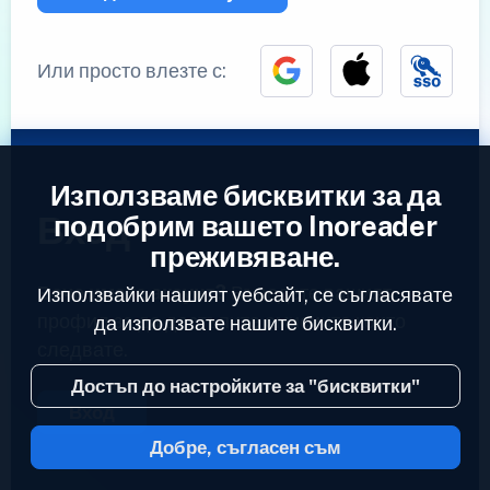
Или просто влезте с:
Използваме бисквитки за да
Вход
подобрим вашето Inoreader
преживяване.
Вече имате акаунт?
Въведете вашият
Използвайки нашият уебсайт, се съгласявате
профил за да достъпите емисиите които
да използвате нашите бисквитки.
следвате.
Достъп до настройките за "бисквитки"
Вход
Добре, съгласен съм
2023 © Inoreader