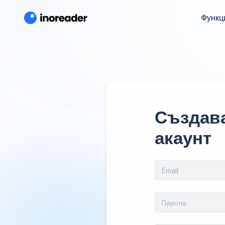
Функц
Създава
акаунт