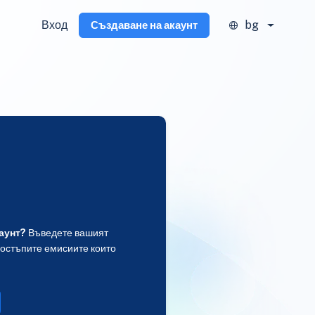
Вход
bg
Създаване на акаунт
аунт?
Въведете вашият
достъпите емисиите които