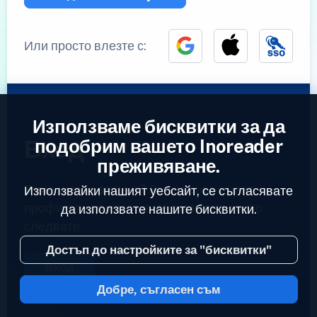
Или просто влезте с:
Използваме бисквитки за да
Вход
подобрим вашето Inoreader
преживяване.
Вече имате акаунт?
Въведете вашият
Използвайки нашият уебсайт, се съгласявате
профил за да достъпите емисиите които
да използвате нашите бисквитки.
следвате.
Достъп до настройките за "бисквитки"
Вход
Добре, съгласен съм
2023 © Inoreader