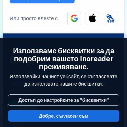
Или просто влезте с:
Използваме бисквитки за да
Вход
подобрим вашето Inoreader
преживяване.
Вече имате акаунт?
Въведете вашият
Използвайки нашият уебсайт, се съгласявате
профил за да достъпите емисиите които
да използвате нашите бисквитки.
следвате.
Достъп до настройките за "бисквитки"
Вход
Добре, съгласен съм
2023 © Inoreader