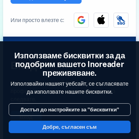
Или просто влезте с:
Използваме бисквитки за да
Вход
подобрим вашето Inoreader
преживяване.
Вече имате акаунт?
Въведете вашият
Използвайки нашият уебсайт, се съгласявате
профил за да достъпите емисиите които
да използвате нашите бисквитки.
следвате.
Достъп до настройките за "бисквитки"
Вход
Добре, съгласен съм
2023 © Inoreader