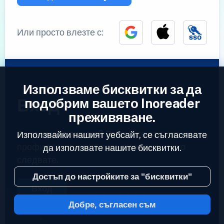
Или просто влезте с:
Използваме бисквитки за да
Вход
подобрим вашето Inoreader
преживяване.
Вече имате акаунт?
Въведете вашият
Използвайки нашият уебсайт, се съгласявате
профил за да достъпите емисиите които
да използвате нашите бисквитки.
следвате.
Достъп до настройките за "бисквитки"
Вход
Добре, съгласен съм
2023 © Inoreader