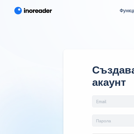
Функц
Създава
акаунт