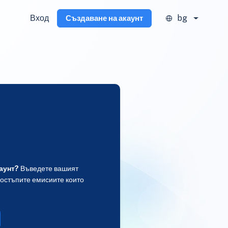
Вход
bg
Създаване на акаунт
аунт?
Въведете вашият
достъпите емисиите които