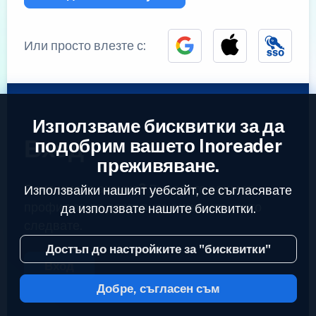
Или просто влезте с:
Използваме бисквитки за да
Вход
подобрим вашето Inoreader
преживяване.
Вече имате акаунт?
Въведете вашият
Използвайки нашият уебсайт, се съгласявате
профил за да достъпите емисиите които
да използвате нашите бисквитки.
следвате.
Достъп до настройките за "бисквитки"
Вход
Добре, съгласен съм
2023 © Inoreader