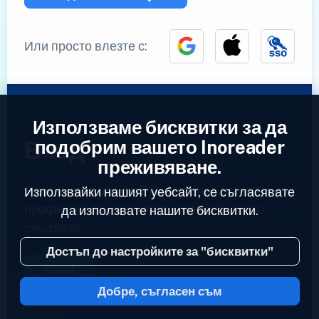
Или просто влезте с:
Използваме бисквитки за да
Вход
подобрим вашето Inoreader
преживяване.
Вече имате акаунт?
Въведете вашият
Използвайки нашият уебсайт, се съгласявате
профил за да достъпите емисиите които
да използвате нашите бисквитки.
следвате.
Достъп до настройките за "бисквитки"
Вход
Добре, съгласен съм
2023 © Inoreader