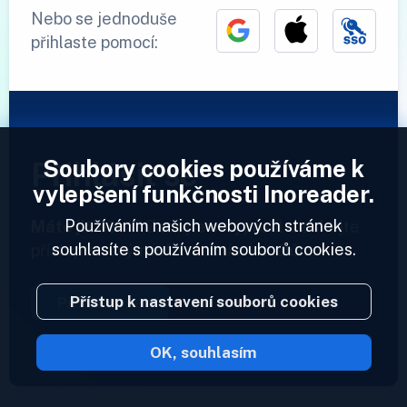
Nebo se jednoduše
přihlaste pomocí:
Soubory cookies používáme k
Přihlásit se
vylepšení funkčnosti Inoreader.
Používáním našich webových stránek
Máte již účet?
Zadejte svůj profil a získejte
souhlasíte s používáním souborů cookies.
přístup ke svým informačním kanálům.
Přístup k nastavení souborů cookies
Přihlásit se
OK, souhlasím
2023 © Inoreader