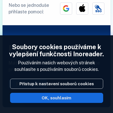
Nebo se jednoduše
přihlaste pomocí:
Soubory cookies používáme k
Přihlásit se
vylepšení funkčnosti Inoreader.
Používáním našich webových stránek
Máte již účet?
Zadejte svůj profil a získejte
souhlasíte s používáním souborů cookies.
přístup ke svým informačním kanálům.
Přístup k nastavení souborů cookies
Přihlásit se
OK, souhlasím
2023 © Inoreader