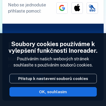
Nebo se jednoduše
přihlaste pomocí:
Soubory cookies používáme k
Přihlásit se
vylepšení funkčnosti Inoreader.
Používáním našich webových stránek
Máte již účet?
Zadejte svůj profil a získejte
souhlasíte s používáním souborů cookies.
přístup ke svým informačním kanálům.
Přístup k nastavení souborů cookies
Přihlásit se
OK, souhlasím
2023 © Inoreader