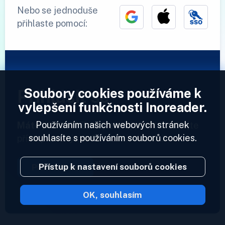
Nebo se jednoduše
přihlaste pomocí:
Soubory cookies používáme k
Přihlásit se
vylepšení funkčnosti Inoreader.
Používáním našich webových stránek
Máte již účet?
Zadejte svůj profil a získejte
souhlasíte s používáním souborů cookies.
přístup ke svým informačním kanálům.
Přístup k nastavení souborů cookies
Přihlásit se
OK, souhlasím
2023 © Inoreader