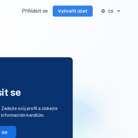
Přihlásit se
cs
Vytvořit účet
it se
?
Zadejte svůj profil a získejte
m informačním kanálům.
t se