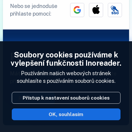
Nebo se jednoduše
přihlaste pomocí:
Soubory cookies používáme k
Přihlásit se
vylepšení funkčnosti Inoreader.
Používáním našich webových stránek
Máte již účet?
Zadejte svůj profil a získejte
souhlasíte s používáním souborů cookies.
přístup ke svým informačním kanálům.
Přístup k nastavení souborů cookies
Přihlásit se
OK, souhlasím
2023 © Inoreader