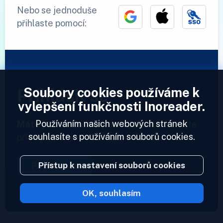
Nebo se jednoduše
přihlaste pomocí:
Soubory cookies používáme k
Přihlásit se
vylepšení funkčnosti Inoreader.
Používáním našich webových stránek
Máte již účet?
Zadejte svůj profil a získejte
souhlasíte s používáním souborů cookies.
přístup ke svým informačním kanálům.
Přístup k nastavení souborů cookies
Přihlásit se
OK, souhlasím
2023 © Inoreader