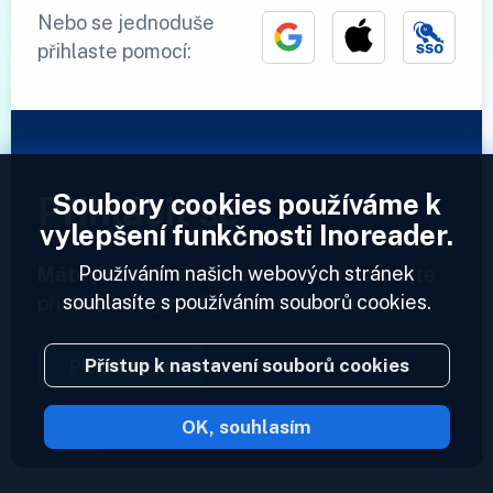
Nebo se jednoduše
přihlaste pomocí:
Soubory cookies používáme k
Přihlásit se
vylepšení funkčnosti Inoreader.
Používáním našich webových stránek
Máte již účet?
Zadejte svůj profil a získejte
souhlasíte s používáním souborů cookies.
přístup ke svým informačním kanálům.
Přístup k nastavení souborů cookies
Přihlásit se
OK, souhlasím
2023 © Inoreader