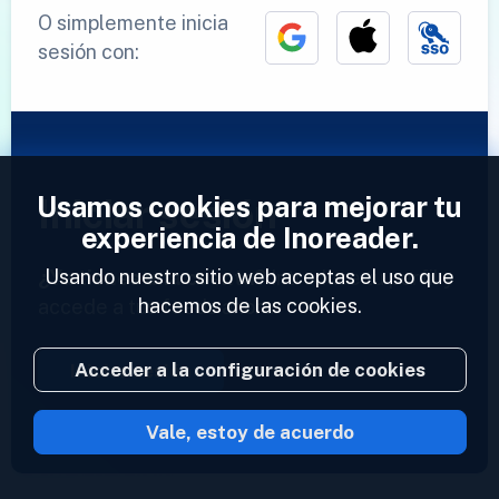
O simplemente inicia
sesión con:
Usamos cookies para mejorar tu
Iniciar sesión
experiencia de Inoreader.
Usando nuestro sitio web aceptas el uso que
¿Ya tienes una cuenta?
Introduce tu perfil y
hacemos de las cookies.
accede a tus feeds ahora.
Acceder a la configuración de cookies
Iniciar sesión
Vale, estoy de acuerdo
2023 © Inoreader