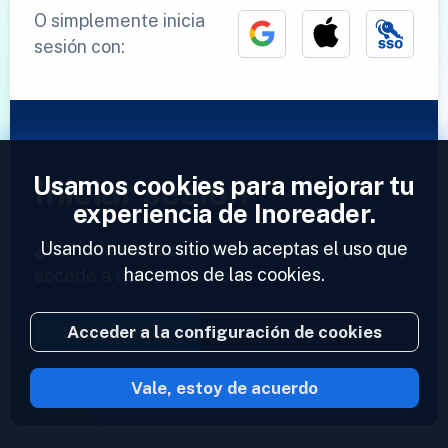
O simplemente inicia
sesión con:
Usamos cookies para mejorar tu
Iniciar sesión
experiencia de Inoreader.
Usando nuestro sitio web aceptas el uso que
¿Ya tienes una cuenta?
Introduce tu perfil y
hacemos de las cookies.
accede a tus feeds ahora.
Acceder a la configuración de cookies
Iniciar sesión
Vale, estoy de acuerdo
2023 © Inoreader