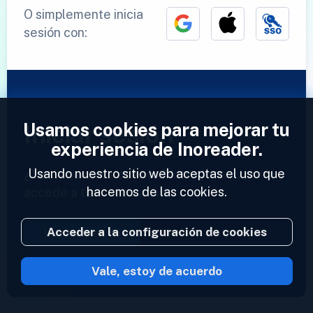
O simplemente inicia
sesión con:
Usamos cookies para mejorar tu
Iniciar sesión
experiencia de Inoreader.
Usando nuestro sitio web aceptas el uso que
¿Ya tienes una cuenta?
Introduce tu perfil y
hacemos de las cookies.
accede a tus feeds ahora.
Acceder a la configuración de cookies
Iniciar sesión
Vale, estoy de acuerdo
2023 © Inoreader