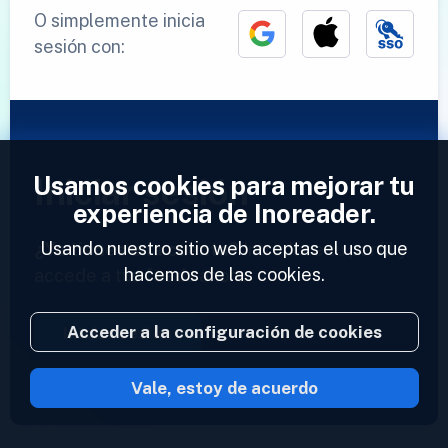
O simplemente inicia
sesión con:
Usamos cookies para mejorar tu
Iniciar sesión
experiencia de Inoreader.
Usando nuestro sitio web aceptas el uso que
¿Ya tienes una cuenta?
Introduce tu perfil y
hacemos de las cookies.
accede a tus feeds ahora.
Acceder a la configuración de cookies
Iniciar sesión
Vale, estoy de acuerdo
2023 © Inoreader