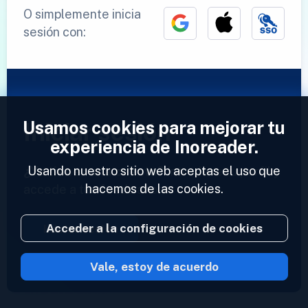
O simplemente inicia
sesión con:
Usamos cookies para mejorar tu
Iniciar sesión
experiencia de Inoreader.
Usando nuestro sitio web aceptas el uso que
¿Ya tienes una cuenta?
Introduce tu perfil y
hacemos de las cookies.
accede a tus feeds ahora.
Acceder a la configuración de cookies
Iniciar sesión
Vale, estoy de acuerdo
2023 © Inoreader