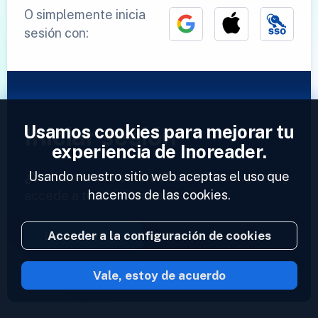
O simplemente inicia
sesión con:
Usamos cookies para mejorar tu
Iniciar sesión
experiencia de Inoreader.
Usando nuestro sitio web aceptas el uso que
¿Ya tienes una cuenta?
Introduce tu perfil y
hacemos de las cookies.
accede a tus feeds ahora.
Acceder a la configuración de cookies
Iniciar sesión
Vale, estoy de acuerdo
2023 © Inoreader