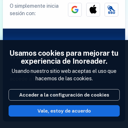
O simplemente inicia
sesión con:
Usamos cookies para mejorar tu
Iniciar sesión
experiencia de Inoreader.
Usando nuestro sitio web aceptas el uso que
¿Ya tienes una cuenta?
Introduce tu perfil y
hacemos de las cookies.
accede a tus feeds ahora.
Acceder a la configuración de cookies
Iniciar sesión
Vale, estoy de acuerdo
2023 © Inoreader