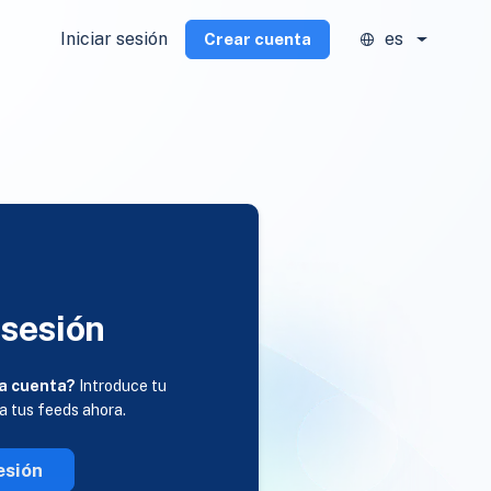
Iniciar sesión
es
Crear cuenta
 sesión
a cuenta?
Introduce tu
 a tus feeds ahora.
esión