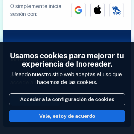
O simplemente inicia
sesión con:
Usamos cookies para mejorar tu
Iniciar sesión
experiencia de Inoreader.
Usando nuestro sitio web aceptas el uso que
¿Ya tienes una cuenta?
Introduce tu perfil y
hacemos de las cookies.
accede a tus feeds ahora.
Acceder a la configuración de cookies
Iniciar sesión
Vale, estoy de acuerdo
2023 © Inoreader