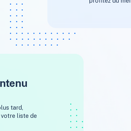
profitez du mei
ontenu
lus tard,
votre liste de