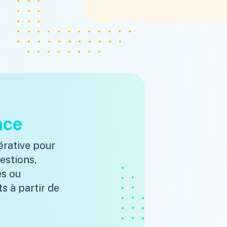
nce
érative pour
estions,
es ou
s à partir de