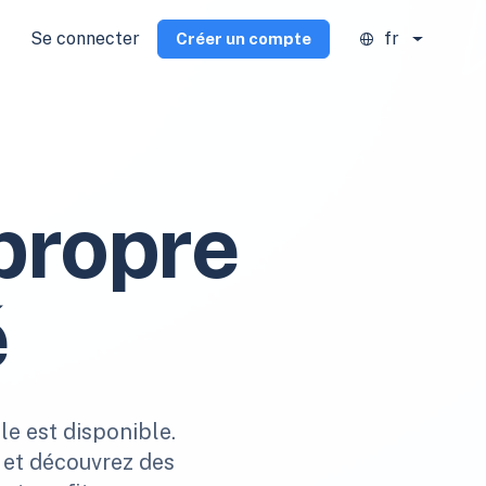
Se connecter
fr
Créer un compte
propre
é
le est disponible.
s et découvrez des