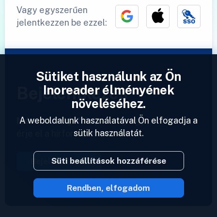
Vagy egyszerűen
jelentkezzen be ezzel:
Sütiket használunk az Ön
Inoreader élményének
Bejelentkezés
növeléséhez.
A weboldalunk használatával Ön elfogadja a
Már van fiókja?
Adjon meg egy profilt és
sütik használatát.
érje el a hírforrásait azonnal.
Süti beállítások hozzáférése
Bejelentkezés
Rendben, elfogadom
2023 © Inoreader