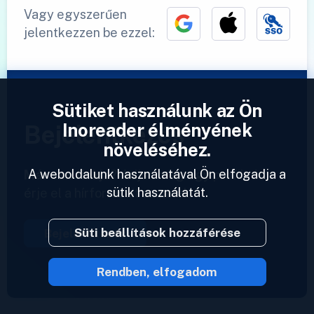
Vagy egyszerűen
jelentkezzen be ezzel:
Sütiket használunk az Ön
Inoreader élményének
Bejelentkezés
növeléséhez.
A weboldalunk használatával Ön elfogadja a
Már van fiókja?
Adjon meg egy profilt és
sütik használatát.
érje el a hírforrásait azonnal.
Süti beállítások hozzáférése
Bejelentkezés
Rendben, elfogadom
2023 © Inoreader