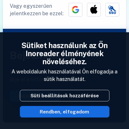
Vagy egyszerűen
jelentkezzen be ezzel:
Sütiket használunk az Ön
Inoreader élményének
Bejelentkezés
növeléséhez.
A weboldalunk használatával Ön elfogadja a
Már van fiókja?
Adjon meg egy profilt és
sütik használatát.
érje el a hírforrásait azonnal.
Süti beállítások hozzáférése
Bejelentkezés
Rendben, elfogadom
2023 © Inoreader