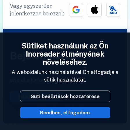
Vagy egyszerűen
jelentkezzen be ezzel:
Sütiket használunk az Ön
Inoreader élményének
Bejelentkezés
növeléséhez.
A weboldalunk használatával Ön elfogadja a
Már van fiókja?
Adjon meg egy profilt és
sütik használatát.
érje el a hírforrásait azonnal.
Süti beállítások hozzáférése
Bejelentkezés
Rendben, elfogadom
2023 © Inoreader