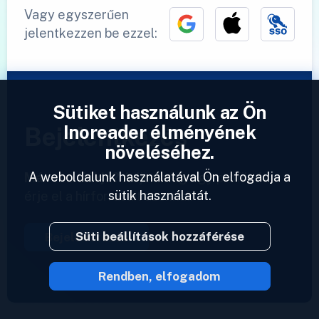
Vagy egyszerűen
jelentkezzen be ezzel:
Sütiket használunk az Ön
Inoreader élményének
Bejelentkezés
növeléséhez.
A weboldalunk használatával Ön elfogadja a
Már van fiókja?
Adjon meg egy profilt és
sütik használatát.
érje el a hírforrásait azonnal.
Süti beállítások hozzáférése
Bejelentkezés
Rendben, elfogadom
2023 © Inoreader