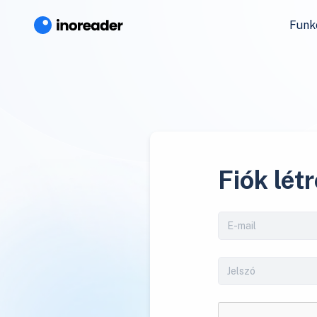
Funk
Fiók lét