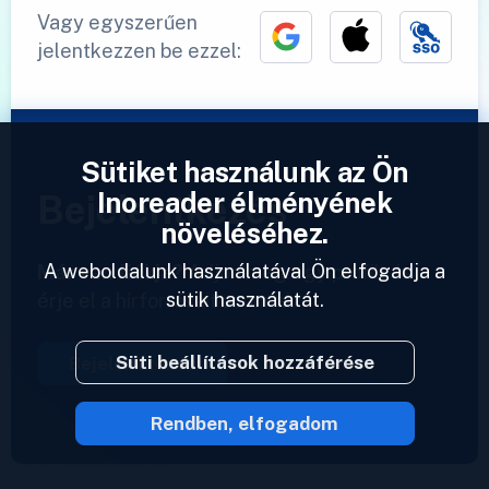
Vagy egyszerűen
jelentkezzen be ezzel:
Sütiket használunk az Ön
Inoreader élményének
Bejelentkezés
növeléséhez.
A weboldalunk használatával Ön elfogadja a
Már van fiókja?
Adjon meg egy profilt és
sütik használatát.
érje el a hírforrásait azonnal.
Süti beállítások hozzáférése
Bejelentkezés
Rendben, elfogadom
2023 © Inoreader