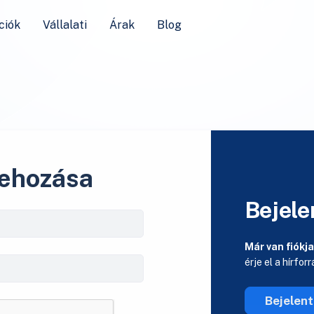
ciók
Vállalati
Árak
Blog
rehozása
Bejele
Már van fiókj
érje el a hírfor
Bejelen