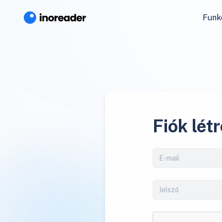
Funk
Fiók lét