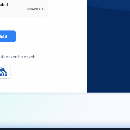
zása
ntkezzen be ezzel: