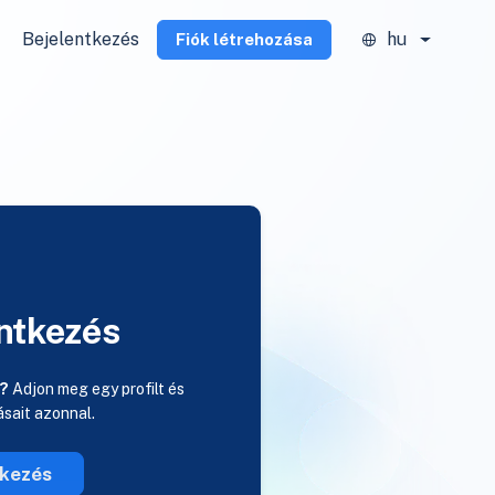
Bejelentkezés
hu
Fiók létrehozása
ntkezés
a?
Adjon meg egy profilt és
rásait azonnal.
tkezés