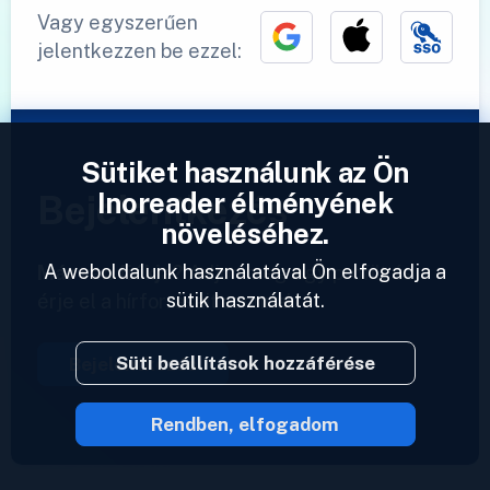
Vagy egyszerűen
jelentkezzen be ezzel:
Sütiket használunk az Ön
Inoreader élményének
Bejelentkezés
növeléséhez.
A weboldalunk használatával Ön elfogadja a
Már van fiókja?
Adjon meg egy profilt és
sütik használatát.
érje el a hírforrásait azonnal.
Süti beállítások hozzáférése
Bejelentkezés
Rendben, elfogadom
2023 © Inoreader