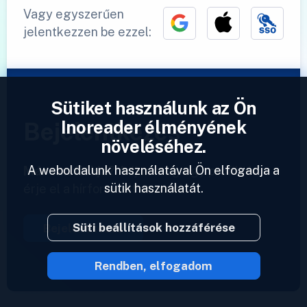
Vagy egyszerűen
jelentkezzen be ezzel:
Sütiket használunk az Ön
Inoreader élményének
Bejelentkezés
növeléséhez.
A weboldalunk használatával Ön elfogadja a
Már van fiókja?
Adjon meg egy profilt és
sütik használatát.
érje el a hírforrásait azonnal.
Süti beállítások hozzáférése
Bejelentkezés
Rendben, elfogadom
2023 © Inoreader