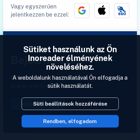
Vagy egyszerűen
jelentkezzen be ezzel:
Sütiket használunk az Ön
Inoreader élményének
Bejelentkezés
növeléséhez.
A weboldalunk használatával Ön elfogadja a
Már van fiókja?
Adjon meg egy profilt és
sütik használatát.
érje el a hírforrásait azonnal.
Süti beállítások hozzáférése
Bejelentkezés
Rendben, elfogadom
2023 © Inoreader