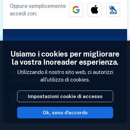
Oppure semplicemente
accedi con:
Usiamo i cookies per migliorare
Accedi
la vostra Inoreader esperienza.
Utilizzando il nostro sito web, ci autorizzi
Hai già un account?
Inserisci il tuo profilo e
all'utilizzo di cookies.
accedi subito ai tuoi feed.
Impostazioni cookie di accesso
Accedi
Ok, sono d'accordo
2023 © Inoreader