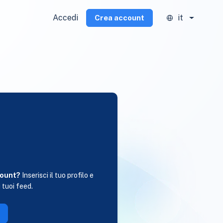
Accedi
it
Crea account
i
count?
Inserisci il tuo profilo e
 tuoi feed.